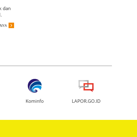
k dan
.
PNYA
Kominfo
LAPOR.GO.ID