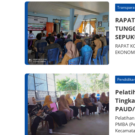
Transparan
RAPAT
TUNGG
SEPUK
RAPAT KO
EKONOMI
Pendidika
Pelati
Tingka
PAUD/
Pelatihan
PMBA (Pe
Kecamatan