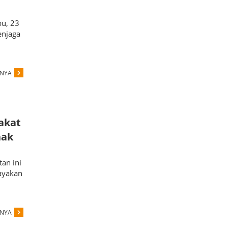
bu, 23
enjaga
PNYA
akat
nak
tan ini
ayakan
PNYA