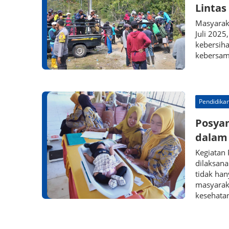
Lintas
Masyarak
Juli 2025
kebersiha
kebersam
Pendidika
Posya
dalam
Kegiatan
dilaksana
tidak ha
masyarak
kesehata