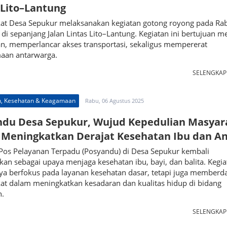
 Lito–Lantung
at Desa Sepukur melaksanakan kegiatan gotong royong pada Ra
, di sepanjang Jalan Lintas Lito–Lantung. Kegiatan ini bertujuan m
n, memperlancar akses transportasi, sekaligus mempererat
aan antarwarga.
SELENGKA
n, Kesehatan & Keagamaan
Rabu, 06 Agustus 2025
ndu Desa Sepukur, Wujud Kepedulian Masyar
 Meningkatkan Derajat Kesehatan Ibu dan A
 Pos Pelayanan Terpadu (Posyandu) di Desa Sepukur kembali
kan sebagai upaya menjaga kesehatan ibu, bayi, dan balita. Kegia
nya berfokus pada layanan kesehatan dasar, tetapi juga memberd
at dalam meningkatkan kesadaran dan kualitas hidup di bidang
n.
SELENGKA