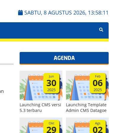
SABTU, 8 AGUSTUS 2026,
13:58:11
AGENDA
Jun
Feb
30
06
2025
2025
an
Launching CMS versi
Launching Template
5.3 terbaru
Admin CMS Datagoe
Okt
Ags
29
02