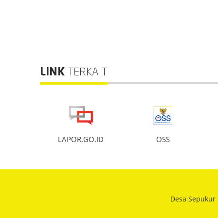
LINK
TERKAIT
info
LAPOR.GO.ID
OSS
Desa Sepukur