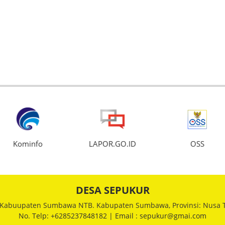
Kominfo
LAPOR.GO.ID
OSS
DESA SEPUKUR
 Kabuupaten Sumbawa NTB. Kabupaten Sumbawa, Provinsi: Nusa T
No. Telp: +6285237848182 | Email : sepukur@gmai.com